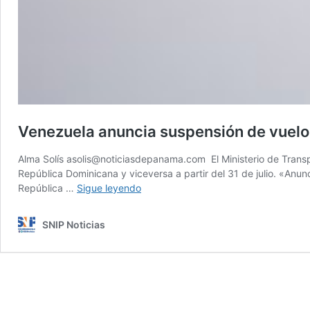
Venezuela anuncia suspensión de vuel
Alma Solís asolis@noticiasdepanama.com El Ministerio de Trans
República Dominicana y viceversa a partir del 31 de julio. «Anu
Venezuela
República …
Sigue leyendo
anuncia
suspensión
SNIP Noticias
de
vuelos
de
Panamá
y
República