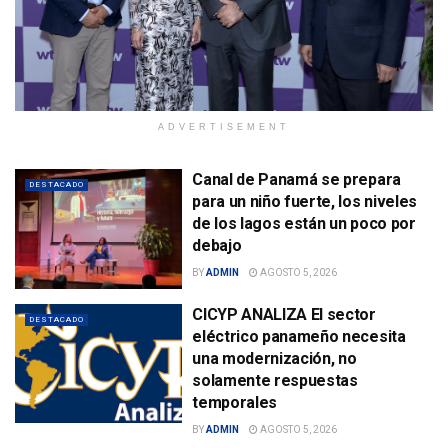
ADVERTISEMENT
Canal de Panamá se prepara
DESTACADO
para un niño fuerte, los niveles
de los lagos están un poco por
debajo
BY
ADMIN
AGOSTO 5, 2026
CICYP ANALIZA El sector
DESTACADO
eléctrico panameño necesita
una modernización, no
solamente respuestas
temporales
BY
ADMIN
AGOSTO 5, 2026