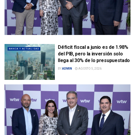
Déficit fiscal a junio es de 1.98%
BANCA Y ACTUALIDAD
del PIB, pero la inversión solo
llega al 30% de lo presupuestado
BY
ADMIN
AGOSTO 5, 2026