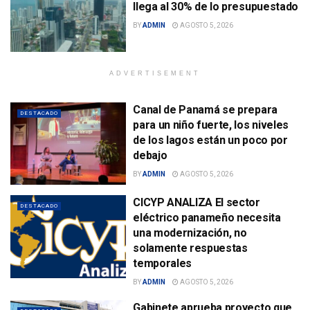
llega al 30% de lo presupuestado
BY
ADMIN
AGOSTO 5, 2026
ADVERTISEMENT
Canal de Panamá se prepara
DESTACADO
para un niño fuerte, los niveles
de los lagos están un poco por
debajo
BY
ADMIN
AGOSTO 5, 2026
CICYP ANALIZA El sector
DESTACADO
eléctrico panameño necesita
una modernización, no
solamente respuestas
temporales
BY
ADMIN
AGOSTO 5, 2026
Gabinete aprueba proyecto que