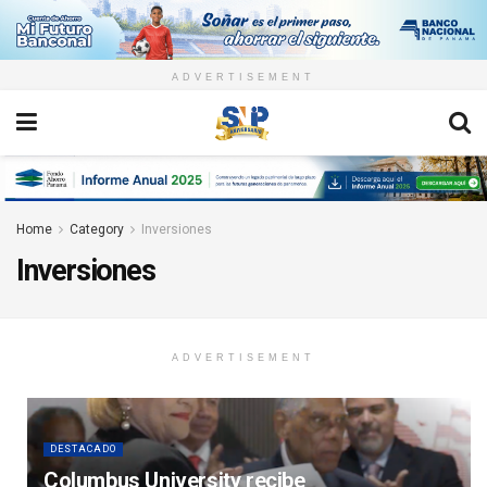
ADVERTISEMENT
Home
Category
Inversiones
Inversiones
ADVERTISEMENT
DESTACADO
Columbus University recibe