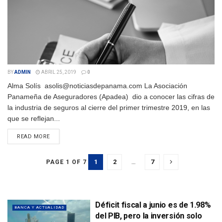
BY
ADMIN
ABRIL 25, 2019
0
Alma Solís asolis@noticiasdepanama.com La Asociación
Panameña de Aseguradores (Apadea) dio a conocer las cifras de
la industria de seguros al cierre del primer trimestre 2019, en las
que se reflejan...
DETAILS
READ MORE
1
2
…
7
PAGE 1 OF 7
Déficit fiscal a junio es de 1.98%
BANCA Y ACTUALIDAD
del PIB, pero la inversión solo