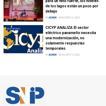
para un niño fuerte, los niveles
de los lagos están un poco por
debajo
BY
ADMIN
AGOSTO 5, 2026
CICYP ANALIZA El sector
DESTACADO
eléctrico panameño necesita
una modernización, no
solamente respuestas
temporales
BY
ADMIN
AGOSTO 5, 2026