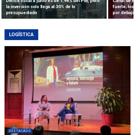
Déficit fiscal a junio es de 1.98% del PIB, pero
Canal de P
la inversión solo llega al 30% de lo
fuerte, los
presupuestado
por debajo
LOGÍSTICA
DESTACADO