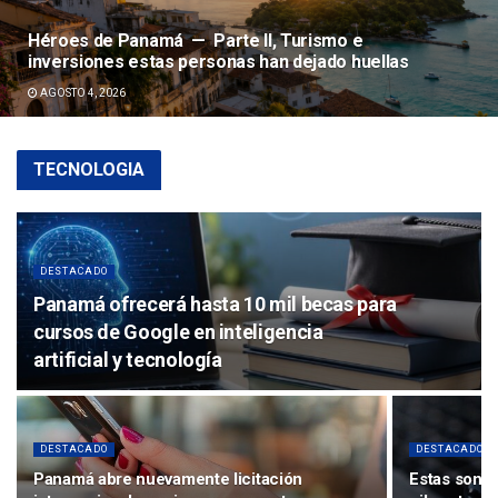
Héroes de Panamá — Parte II, Turismo e
inversiones estas personas han dejado huellas
AGOSTO 4, 2026
TECNOLOGIA
DESTACADO
Panamá ofrecerá hasta 10 mil becas para
cursos de Google en inteligencia
artificial y tecnología
DESTACADO
DESTACADO
Panamá abre nuevamente licitación
Estas son l