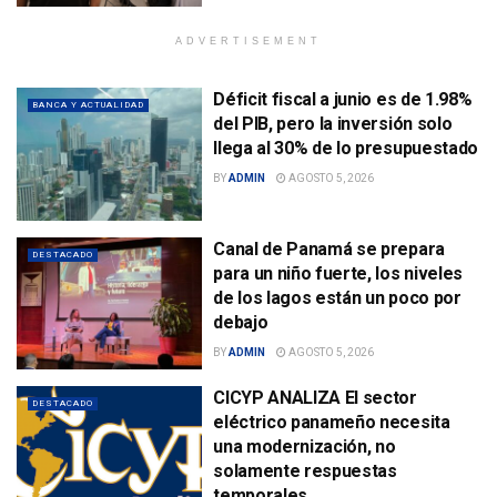
ADVERTISEMENT
Déficit fiscal a junio es de 1.98%
BANCA Y ACTUALIDAD
del PIB, pero la inversión solo
llega al 30% de lo presupuestado
BY
ADMIN
AGOSTO 5, 2026
Canal de Panamá se prepara
DESTACADO
para un niño fuerte, los niveles
de los lagos están un poco por
debajo
BY
ADMIN
AGOSTO 5, 2026
CICYP ANALIZA El sector
DESTACADO
eléctrico panameño necesita
una modernización, no
solamente respuestas
temporales