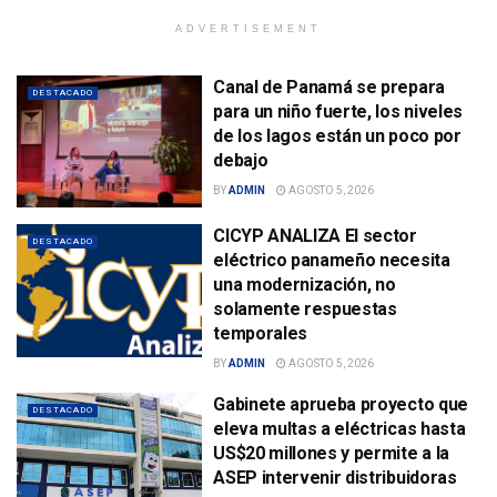
ADVERTISEMENT
Canal de Panamá se prepara
DESTACADO
para un niño fuerte, los niveles
de los lagos están un poco por
debajo
BY
ADMIN
AGOSTO 5, 2026
CICYP ANALIZA El sector
DESTACADO
eléctrico panameño necesita
una modernización, no
solamente respuestas
temporales
BY
ADMIN
AGOSTO 5, 2026
Gabinete aprueba proyecto que
DESTACADO
eleva multas a eléctricas hasta
US$20 millones y permite a la
ASEP intervenir distribuidoras