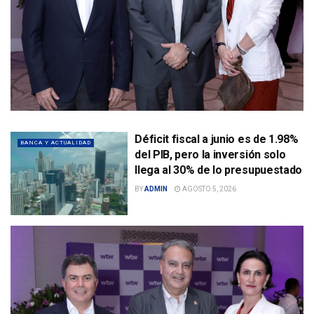
Déficit fiscal a junio es de 1.98%
BANCA Y ACTUALIDAD
del PIB, pero la inversión solo
llega al 30% de lo presupuestado
BY
ADMIN
AGOSTO 5, 2026