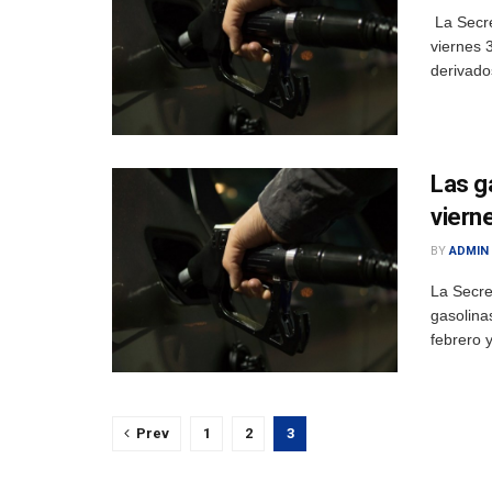
La Secre
viernes 
derivados
Las ga
viern
BY
ADMIN
La Secre
gasolina
febrero 
Prev
1
2
3