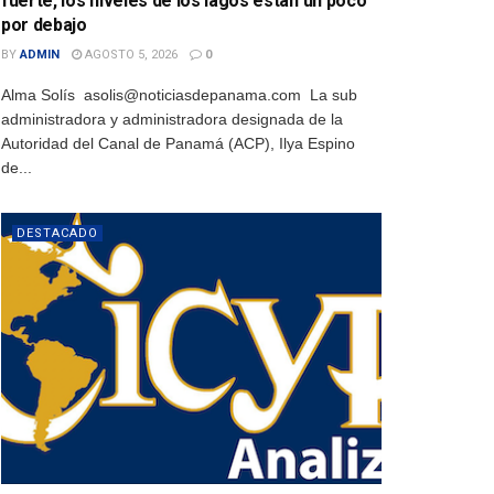
fuerte, los niveles de los lagos están un poco
por debajo
BY
ADMIN
AGOSTO 5, 2026
0
Alma Solís asolis@noticiasdepanama.com La sub
administradora y administradora designada de la
Autoridad del Canal de Panamá (ACP), Ilya Espino
de...
DESTACADO