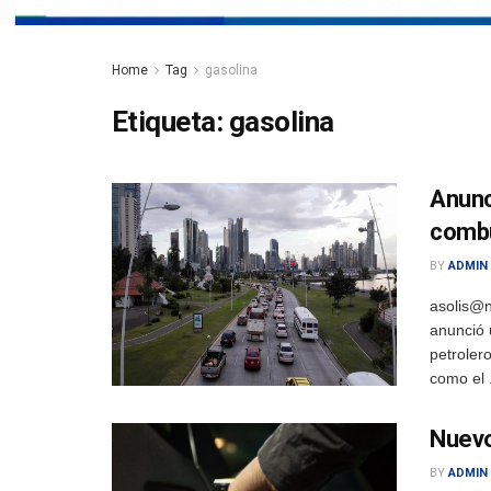
Home
Tag
gasolina
Etiqueta:
gasolina
Anunc
combu
BY
ADMIN
asolis@n
anunció 
petroler
como el .
Nuevo
BY
ADMIN