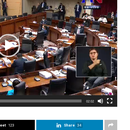
02:02
eet
123
Share
34