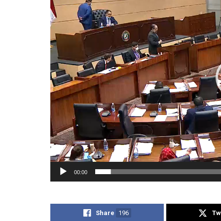
vídeo
00:00
Share
196
Tw