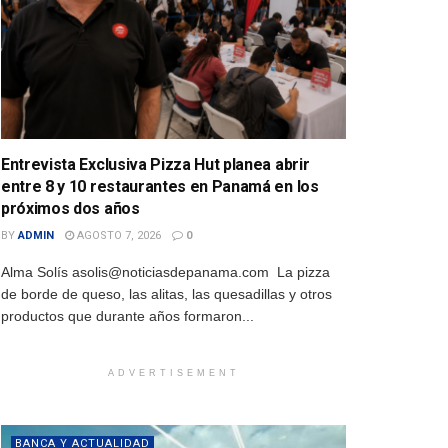
Entrevista Exclusiva Pizza Hut planea abrir
entre 8 y 10 restaurantes en Panamá en los
próximos dos años
BY
ADMIN
AGOSTO 7, 2026
0
Alma Solís asolis@noticiasdepanama.com La pizza
de borde de queso, las alitas, las quesadillas y otros
productos que durante años formaron...
ADVERTISEMENT
BANCA Y ACTUALIDAD