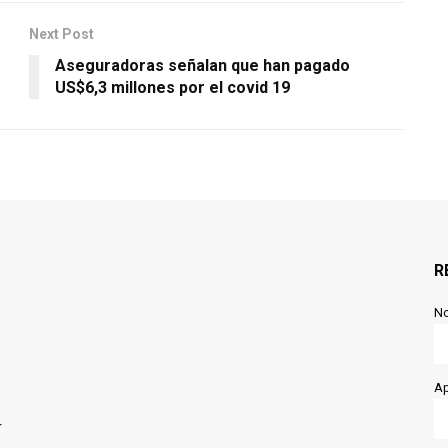
Next Post
Aseguradoras señalan que han pagado
US$6,3 millones por el covid 19
R
N
Ap
r