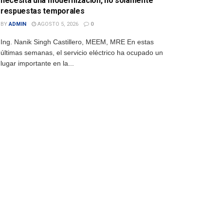
necesita una modernización, no solamente
respuestas temporales
BY
ADMIN
AGOSTO 5, 2026
0
Ing. Nanik Singh Castillero, MEEM, MRE En estas
últimas semanas, el servicio eléctrico ha ocupado un
lugar importante en la...