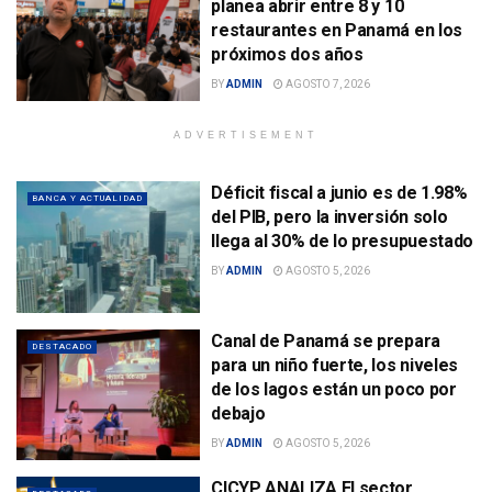
planea abrir entre 8 y 10
restaurantes en Panamá en los
próximos dos años
BY
ADMIN
AGOSTO 7, 2026
ADVERTISEMENT
Déficit fiscal a junio es de 1.98%
BANCA Y ACTUALIDAD
del PIB, pero la inversión solo
llega al 30% de lo presupuestado
BY
ADMIN
AGOSTO 5, 2026
Canal de Panamá se prepara
DESTACADO
para un niño fuerte, los niveles
de los lagos están un poco por
debajo
BY
ADMIN
AGOSTO 5, 2026
CICYP ANALIZA El sector