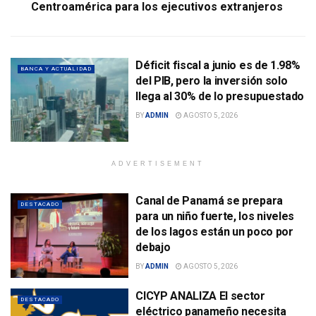
Centroamérica para los ejecutivos extranjeros
Déficit fiscal a junio es de 1.98%
BANCA Y ACTUALIDAD
del PIB, pero la inversión solo
llega al 30% de lo presupuestado
BY
ADMIN
AGOSTO 5, 2026
ADVERTISEMENT
Canal de Panamá se prepara
DESTACADO
para un niño fuerte, los niveles
de los lagos están un poco por
debajo
BY
ADMIN
AGOSTO 5, 2026
CICYP ANALIZA El sector
DESTACADO
eléctrico panameño necesita