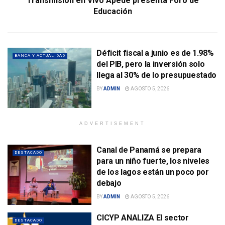
Transmisión en Vivo Apede presenta Foro de
Educación
Déficit fiscal a junio es de 1.98%
BANCA Y ACTUALIDAD
del PIB, pero la inversión solo
llega al 30% de lo presupuestado
BY
ADMIN
AGOSTO 5, 2026
ADVERTISEMENT
Canal de Panamá se prepara
DESTACADO
para un niño fuerte, los niveles
de los lagos están un poco por
debajo
BY
ADMIN
AGOSTO 5, 2026
CICYP ANALIZA El sector
DESTACADO