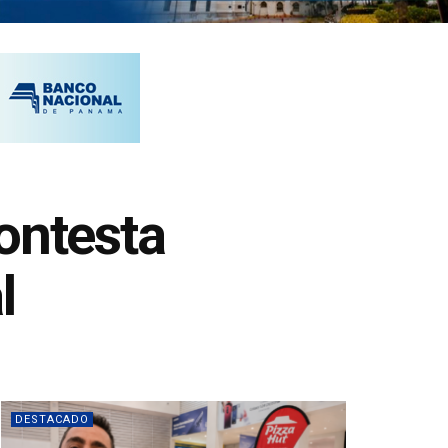
ontesta
l
DESTACADO