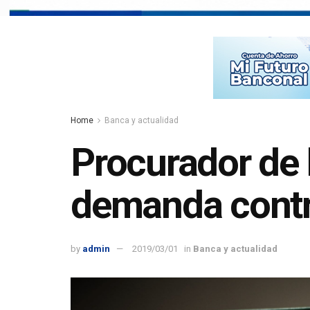
Home
Banca y actualidad
Procurador de 
demanda contr
by
admin
2019/03/01
in
Banca y actualidad