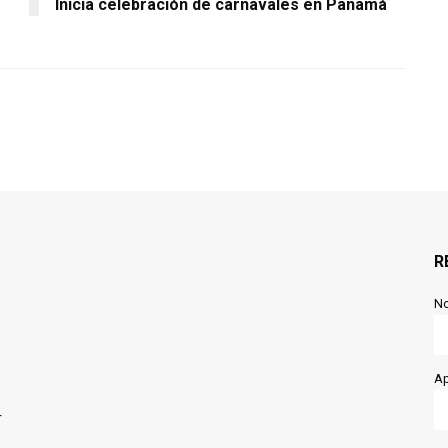
Inicia celebración de carnavales en Panamá
R
N
Ap
r