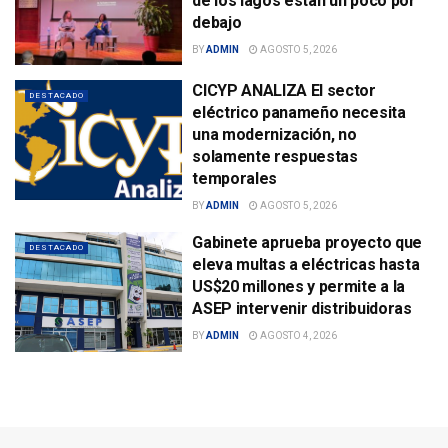
de los lagos están un poco por
debajo
BY
ADMIN
AGOSTO 5, 2026
CICYP ANALIZA El sector
DESTACADO
eléctrico panameño necesita
una modernización, no
solamente respuestas
temporales
BY
ADMIN
AGOSTO 5, 2026
Gabinete aprueba proyecto que
DESTACADO
eleva multas a eléctricas hasta
US$20 millones y permite a la
ASEP intervenir distribuidoras
BY
ADMIN
AGOSTO 4, 2026