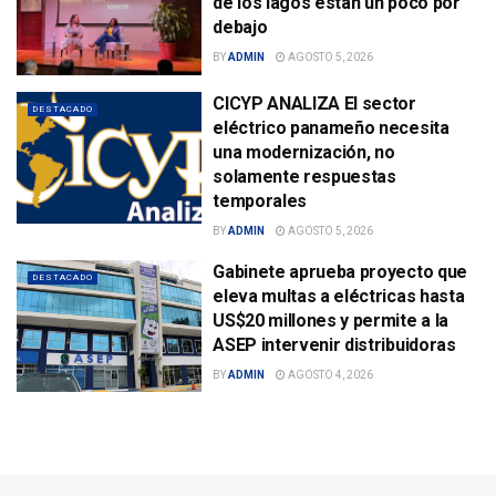
de los lagos están un poco por
debajo
BY
ADMIN
AGOSTO 5, 2026
CICYP ANALIZA El sector
DESTACADO
eléctrico panameño necesita
una modernización, no
solamente respuestas
temporales
BY
ADMIN
AGOSTO 5, 2026
Gabinete aprueba proyecto que
DESTACADO
eleva multas a eléctricas hasta
US$20 millones y permite a la
ASEP intervenir distribuidoras
BY
ADMIN
AGOSTO 4, 2026