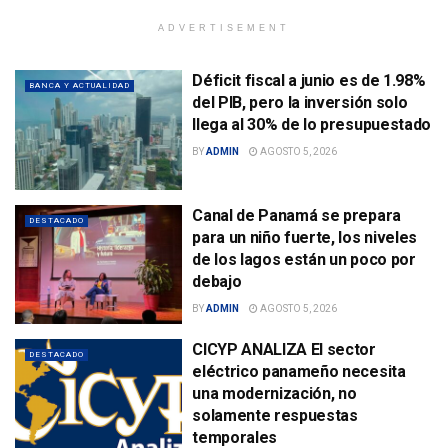
ADVERTISEMENT
Déficit fiscal a junio es de 1.98%
BANCA Y ACTUALIDAD
del PIB, pero la inversión solo
llega al 30% de lo presupuestado
BY
ADMIN
AGOSTO 5, 2026
Canal de Panamá se prepara
DESTACADO
para un niño fuerte, los niveles
de los lagos están un poco por
debajo
BY
ADMIN
AGOSTO 5, 2026
CICYP ANALIZA El sector
DESTACADO
eléctrico panameño necesita
una modernización, no
solamente respuestas
temporales