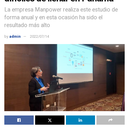
La empresa Manpower realiza este estudio de
forma anual y en esta ocasión ha sido el
resultado más alto
by
admin
2022/07/14