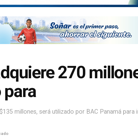
quiere 270 millon
 para
S$135 millones, será utilizado por BAC Panamá para 
cado