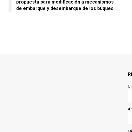
propuesta para modificación a mecanismos
de embarque y desembarque de los buques
R
N
Ap
r
Em