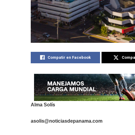
Compatir en Facebook
Compat
Alma Solís
asolis@noticiasdepanama.com