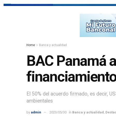
Home
Banca y actualidad
BAC Panamá ad
financiamiento
El 50% del acuerdo firmado, es decir, U
ambientales
by
admin
2023/05/30
in
Banca y actualidad
,
Desta