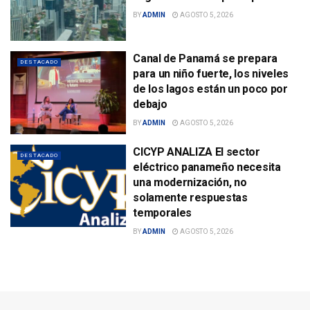
BY
ADMIN
AGOSTO 5, 2026
Canal de Panamá se prepara
DESTACADO
para un niño fuerte, los niveles
de los lagos están un poco por
debajo
BY
ADMIN
AGOSTO 5, 2026
CICYP ANALIZA El sector
DESTACADO
eléctrico panameño necesita
una modernización, no
solamente respuestas
temporales
BY
ADMIN
AGOSTO 5, 2026