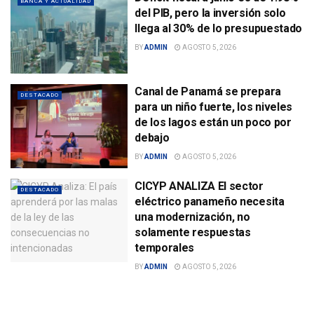
BANCA Y ACTUALIDAD
del PIB, pero la inversión solo
llega al 30% de lo presupuestado
BY
ADMIN
AGOSTO 5, 2026
Canal de Panamá se prepara
DESTACADO
para un niño fuerte, los niveles
de los lagos están un poco por
debajo
BY
ADMIN
AGOSTO 5, 2026
CICYP ANALIZA El sector
DESTACADO
eléctrico panameño necesita
una modernización, no
solamente respuestas
temporales
BY
ADMIN
AGOSTO 5, 2026