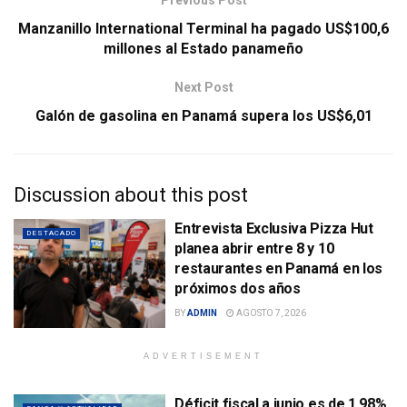
Previous Post
Manzanillo International Terminal ha pagado US$100,6
millones al Estado panameño
Next Post
Galón de gasolina en Panamá supera los US$6,01
Discussion about this post
Entrevista Exclusiva Pizza Hut
DESTACADO
planea abrir entre 8 y 10
restaurantes en Panamá en los
próximos dos años
BY
ADMIN
AGOSTO 7, 2026
ADVERTISEMENT
Déficit fiscal a junio es de 1.98%