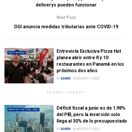
deliverys pueden funcionar
Next Post
DGI anuncia medidas tributarias ante COVID-19
Entrevista Exclusiva Pizza Hut
DESTACADO
planea abrir entre 8 y 10
restaurantes en Panamá en los
próximos dos años
BY
ADMIN
AGOSTO 7, 2026
ADVERTISEMENT
Déficit fiscal a junio es de 1.98%
BANCA Y ACTUALIDAD
del PIB, pero la inversión solo
llega al 30% de lo presupuestado
BY
ADMIN
AGOSTO 5, 2026