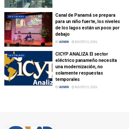
Canal de Panamá se prepara
DESTACADO
para un niño fuerte, los niveles
de los lagos están un poco por
debajo
BY
ADMIN
AGOSTO 5, 2026
CICYP ANALIZA El sector
DESTACADO
eléctrico panameño necesita
una modernización, no
solamente respuestas
temporales
BY
ADMIN
AGOSTO 5, 2026