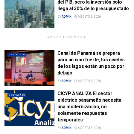
del PIB, pero la inversión solo
llega al 30% de lo presupuestado
BY
ADMIN
AGOSTO 5, 2026
ADVERTISEMENT
Canal de Panamá se prepara
DESTACADO
para un niño fuerte, los niveles
de los lagos están un poco por
debajo
BY
ADMIN
AGOSTO 5, 2026
CICYP ANALIZA El sector
DESTACADO
eléctrico panameño necesita
una modernización, no
solamente respuestas
temporales
BY
ADMIN
AGOSTO 5, 2026