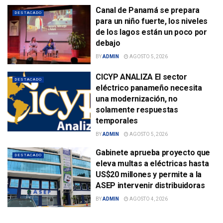
Canal de Panamá se prepara
DESTACADO
para un niño fuerte, los niveles
de los lagos están un poco por
debajo
BY
ADMIN
AGOSTO 5, 2026
CICYP ANALIZA El sector
DESTACADO
eléctrico panameño necesita
una modernización, no
solamente respuestas
temporales
BY
ADMIN
AGOSTO 5, 2026
Gabinete aprueba proyecto que
DESTACADO
eleva multas a eléctricas hasta
US$20 millones y permite a la
ASEP intervenir distribuidoras
BY
ADMIN
AGOSTO 4, 2026