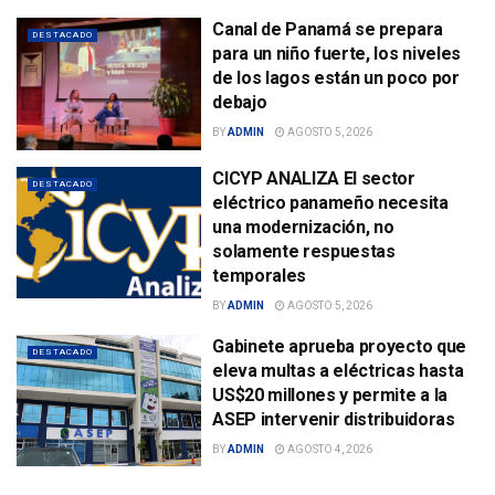
Canal de Panamá se prepara
DESTACADO
para un niño fuerte, los niveles
de los lagos están un poco por
debajo
BY
ADMIN
AGOSTO 5, 2026
CICYP ANALIZA El sector
DESTACADO
eléctrico panameño necesita
una modernización, no
solamente respuestas
temporales
BY
ADMIN
AGOSTO 5, 2026
Gabinete aprueba proyecto que
DESTACADO
eleva multas a eléctricas hasta
US$20 millones y permite a la
ASEP intervenir distribuidoras
BY
ADMIN
AGOSTO 4, 2026