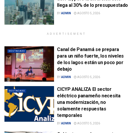
llega al 30% de lo presupuestado
BY
ADMIN
AGOSTO 5, 2026
ADVERTISEMENT
Canal de Panamá se prepara
DESTACADO
para un niño fuerte, los niveles
de los lagos están un poco por
debajo
BY
ADMIN
AGOSTO 5, 2026
CICYP ANALIZA El sector
DESTACADO
eléctrico panameño necesita
una modernización, no
solamente respuestas
temporales
BY
ADMIN
AGOSTO 5, 2026