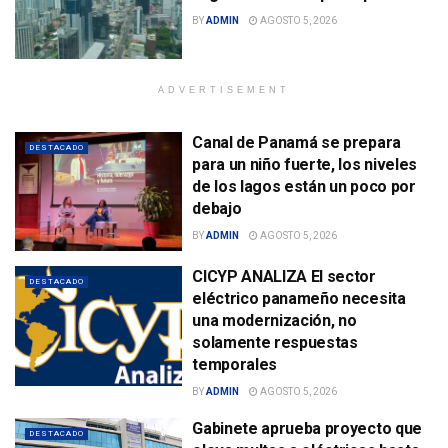
BY
ADMIN
AGOSTO 5, 2026
ADVERTISEMENT
Canal de Panamá se prepara
DESTACADO
para un niño fuerte, los niveles
de los lagos están un poco por
debajo
BY
ADMIN
AGOSTO 5, 2026
CICYP ANALIZA El sector
DESTACADO
eléctrico panameño necesita
una modernización, no
solamente respuestas
temporales
BY
ADMIN
AGOSTO 5, 2026
Gabinete aprueba proyecto que
DESTACADO