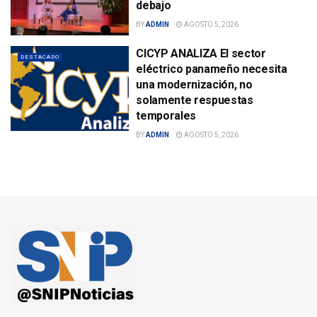
debajo
BY
ADMIN
AGOSTO 5, 2026
CICYP ANALIZA El sector
DESTACADO
eléctrico panameño necesita
una modernización, no
solamente respuestas
temporales
BY
ADMIN
AGOSTO 5, 2026