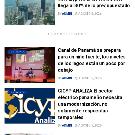
llega al 30% de lo presupuestado
BY
ADMIN
AGOSTO 5, 2026
ADVERTISEMENT
Canal de Panamá se prepara
DESTACADO
para un niño fuerte, los niveles
de los lagos están un poco por
debajo
BY
ADMIN
AGOSTO 5, 2026
CICYP ANALIZA El sector
DESTACADO
eléctrico panameño necesita
una modernización, no
solamente respuestas
temporales
BY
ADMIN
AGOSTO 5, 2026