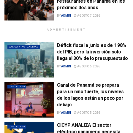
restaurantes en Panamá en los
próximos dos años
BY
ADMIN
AGOSTO 7, 2026
ADVERTISEMENT
Déficit fiscal a junio es de 1.98%
BANCA Y ACTUALIDAD
del PIB, pero la inversión solo
llega al 30% de lo presupuestado
BY
ADMIN
AGOSTO 5, 2026
Canal de Panamá se prepara
DESTACADO
para un niño fuerte, los niveles
de los lagos están un poco por
debajo
BY
ADMIN
AGOSTO 5, 2026
CICYP ANALIZA El sector
DESTACADO
eléctrico panameño necesita