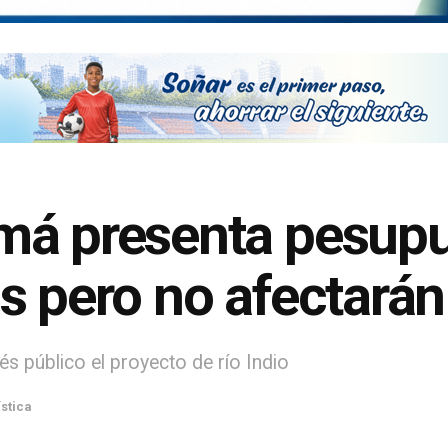
má presenta pesupu
s pero no afectarán
s público el proyecto de río Indio
stica