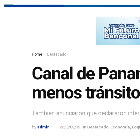
Home
Destacado
Canal de Pana
menos tránsito
También anunciaron que declararon interé
by
admin
2025/08/19
in
Destacado
,
Economía
,
Logí