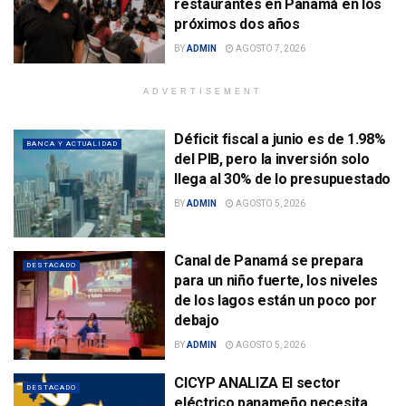
restaurantes en Panamá en los
próximos dos años
BY
ADMIN
AGOSTO 7, 2026
ADVERTISEMENT
Déficit fiscal a junio es de 1.98%
BANCA Y ACTUALIDAD
del PIB, pero la inversión solo
llega al 30% de lo presupuestado
BY
ADMIN
AGOSTO 5, 2026
Canal de Panamá se prepara
DESTACADO
para un niño fuerte, los niveles
de los lagos están un poco por
debajo
BY
ADMIN
AGOSTO 5, 2026
CICYP ANALIZA El sector
DESTACADO
eléctrico panameño necesita