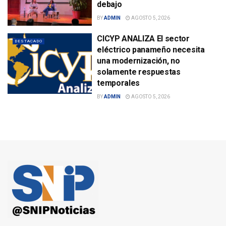
debajo
BY
ADMIN
AGOSTO 5, 2026
CICYP ANALIZA El sector
DESTACADO
eléctrico panameño necesita
una modernización, no
solamente respuestas
temporales
BY
ADMIN
AGOSTO 5, 2026