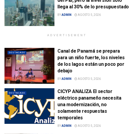
del PIB, pero la inversión solo
llega al 30% de lo presupuestado
BY
ADMIN
AGOSTO 5, 2026
ADVERTISEMENT
Canal de Panamá se prepara
DESTACADO
para un niño fuerte, los niveles
de los lagos están un poco por
debajo
BY
ADMIN
AGOSTO 5, 2026
CICYP ANALIZA El sector
DESTACADO
eléctrico panameño necesita
una modernización, no
solamente respuestas
temporales
BY
ADMIN
AGOSTO 5, 2026