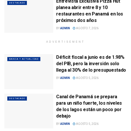
Entrevista Exclusiva Pizza Hut
DESTACADO
planea abrir entre 8 y 10
restaurantes en Panamá en los
próximos dos años
BY
ADMIN
AGOSTO 7, 2026
ADVERTISEMENT
Déficit fiscal a junio es de 1.98%
BANCA Y ACTUALIDAD
del PIB, pero la inversión solo
llega al 30% de lo presupuestado
BY
ADMIN
AGOSTO 5, 2026
Canal de Panamá se prepara
DESTACADO
para un niño fuerte, los niveles
de los lagos están un poco por
debajo
BY
ADMIN
AGOSTO 5, 2026