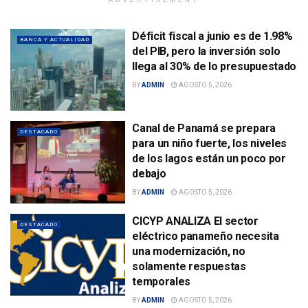
Déficit fiscal a junio es de 1.98%
BANCA Y ACTUALIDAD
del PIB, pero la inversión solo
llega al 30% de lo presupuestado
BY
ADMIN
AGOSTO 5, 2026
Canal de Panamá se prepara
DESTACADO
para un niño fuerte, los niveles
de los lagos están un poco por
debajo
BY
ADMIN
AGOSTO 5, 2026
CICYP ANALIZA El sector
DESTACADO
eléctrico panameño necesita
una modernización, no
solamente respuestas
temporales
BY
ADMIN
AGOSTO 5, 2026