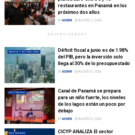
restaurantes en Panamá en los
próximos dos años
BY
ADMIN
AGOSTO 7, 2026
ADVERTISEMENT
Déficit fiscal a junio es de 1.98%
BANCA Y ACTUALIDAD
del PIB, pero la inversión solo
llega al 30% de lo presupuestado
BY
ADMIN
AGOSTO 5, 2026
Canal de Panamá se prepara
DESTACADO
para un niño fuerte, los niveles
de los lagos están un poco por
debajo
BY
ADMIN
AGOSTO 5, 2026
CICYP ANALIZA El sector
DESTACADO