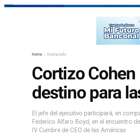
Home
Destacado
Cortizo Cohen
destino para l
El jefe del ejecutivo participará, en com
Federico Alfaro Boyd, en el encuentro de
IV Cumbre de CEO de las Américas