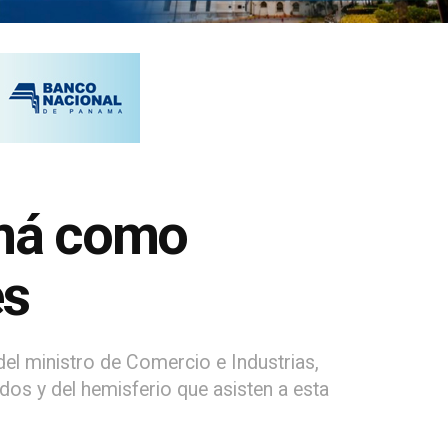
amá como
es
del ministro de Comercio e Industrias,
dos y del hemisferio que asisten a esta