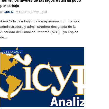
fuerte, los niveles de los lagos están un poco
por debajo
BY
ADMIN
AGOSTO 5, 2026
0
Alma Solís asolis@noticiasdepanama.com La sub
administradora y administradora designada de la
Autoridad del Canal de Panamá (ACP), Ilya Espino
de...
DESTACADO