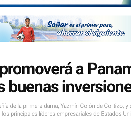
 promoverá a Pan
as buenas inversion
pañía de la primera dama, Yazmín Colón de Cortizo, y 
 los principales líderes empresariales de Estados Uni