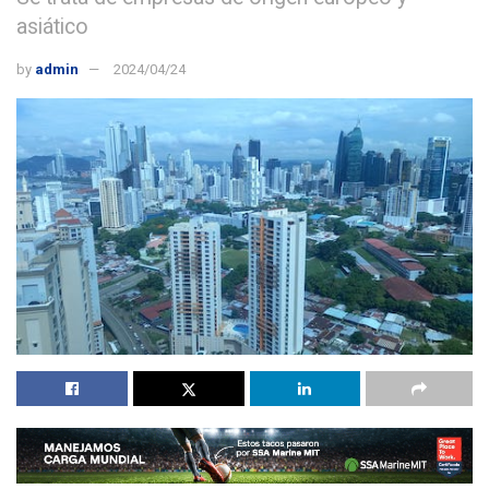
asiático
by
admin
2024/04/24