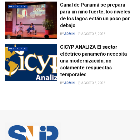
Canal de Panamá se prepara
DESTACADO
para un niño fuerte, los niveles
de los lagos están un poco por
debajo
BY
ADMIN
AGOSTO 5, 2026
CICYP ANALIZA El sector
DESTACADO
eléctrico panameño necesita
una modernización, no
solamente respuestas
temporales
BY
ADMIN
AGOSTO 5, 2026