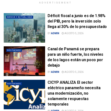
ADVERTISEMENT
Déficit fiscal a junio es de 1.98%
BANCA Y ACTUALIDAD
del PIB, pero la inversión solo
llega al 30% de lo presupuestado
BY
ADMIN
AGOSTO 5, 2026
Canal de Panamá se prepara
DESTACADO
para un niño fuerte, los niveles
de los lagos están un poco por
debajo
BY
ADMIN
AGOSTO 5, 2026
CICYP ANALIZA El sector
DESTACADO
eléctrico panameño necesita
una modernización, no
solamente respuestas
temporales
BY
ADMIN
AGOSTO 5, 2026