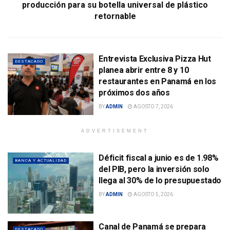
producción para su botella universal de plástico
retornable
Entrevista Exclusiva Pizza Hut
DESTACADO
planea abrir entre 8 y 10
restaurantes en Panamá en los
próximos dos años
BY
ADMIN
AGOSTO 7, 2026
ADVERTISEMENT
Déficit fiscal a junio es de 1.98%
BANCA Y ACTUALIDAD
del PIB, pero la inversión solo
llega al 30% de lo presupuestado
BY
ADMIN
AGOSTO 5, 2026
Canal de Panamá se prepara
DESTACADO