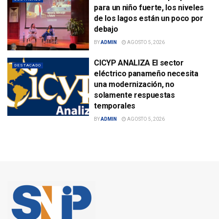
para un niño fuerte, los niveles
de los lagos están un poco por
debajo
BY
ADMIN
AGOSTO 5, 2026
CICYP ANALIZA El sector
DESTACADO
eléctrico panameño necesita
una modernización, no
solamente respuestas
temporales
BY
ADMIN
AGOSTO 5, 2026