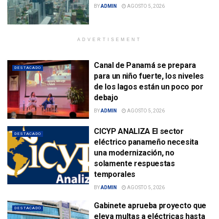
BY
ADMIN
AGOSTO 5, 2026
ADVERTISEMENT
Canal de Panamá se prepara
DESTACADO
para un niño fuerte, los niveles
de los lagos están un poco por
debajo
BY
ADMIN
AGOSTO 5, 2026
CICYP ANALIZA El sector
DESTACADO
eléctrico panameño necesita
una modernización, no
solamente respuestas
temporales
BY
ADMIN
AGOSTO 5, 2026
Gabinete aprueba proyecto que
DESTACADO
eleva multas a eléctricas hasta