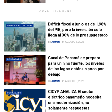
ADVERTISEMENT
Déficit fiscal a junio es de 1.98%
BANCA Y ACTUALIDAD
del PIB, pero la inversión solo
llega al 30% de lo presupuestado
BY
ADMIN
AGOSTO 5, 2026
Canal de Panamá se prepara
DESTACADO
para un niño fuerte, los niveles
de los lagos están un poco por
debajo
BY
ADMIN
AGOSTO 5, 2026
CICYP ANALIZA El sector
DESTACADO
eléctrico panameño necesita
una modernización, no
solamente respuestas