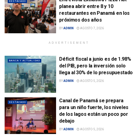
DESTACADO
planea abrir entre 8 y 10
restaurantes en Panamá en los
próximos dos años
BY
ADMIN
AGOSTO 7, 2026
ADVERTISEMENT
Déficit fiscal a junio es de 1.98%
BANCA Y ACTUALIDAD
del PIB, pero la inversión solo
llega al 30% de lo presupuestado
BY
ADMIN
AGOSTO 5, 2026
Canal de Panamá se prepara
DESTACADO
para un niño fuerte, los niveles
de los lagos están un poco por
debajo
BY
ADMIN
AGOSTO 5, 2026