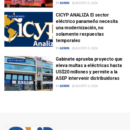
BY
ADMIN
AGOSTO 5, 2026
CICYP ANALIZA El sector
DESTACADO
eléctrico panameño necesita
una modernización, no
solamente respuestas
temporales
BY
ADMIN
AGOSTO 5, 2026
Gabinete aprueba proyecto que
DESTACADO
eleva multas a eléctricas hasta
US$20 millones y permite a la
ASEP intervenir distribuidoras
BY
ADMIN
AGOSTO 4, 2026