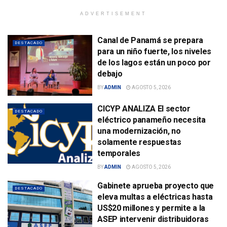
ADVERTISEMENT
Canal de Panamá se prepara
DESTACADO
para un niño fuerte, los niveles
de los lagos están un poco por
debajo
BY
ADMIN
AGOSTO 5, 2026
CICYP ANALIZA El sector
DESTACADO
eléctrico panameño necesita
una modernización, no
solamente respuestas
temporales
BY
ADMIN
AGOSTO 5, 2026
Gabinete aprueba proyecto que
DESTACADO
eleva multas a eléctricas hasta
US$20 millones y permite a la
ASEP intervenir distribuidoras