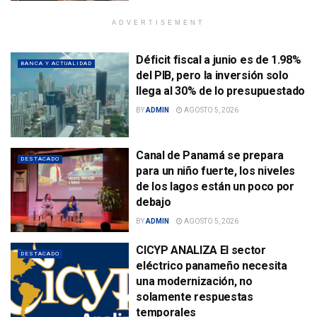
ADVERTISEMENT
Déficit fiscal a junio es de 1.98%
BANCA Y ACTUALIDAD
del PIB, pero la inversión solo
llega al 30% de lo presupuestado
BY
ADMIN
AGOSTO 5, 2026
Canal de Panamá se prepara
DESTACADO
para un niño fuerte, los niveles
de los lagos están un poco por
debajo
BY
ADMIN
AGOSTO 5, 2026
CICYP ANALIZA El sector
DESTACADO
eléctrico panameño necesita
una modernización, no
solamente respuestas
temporales