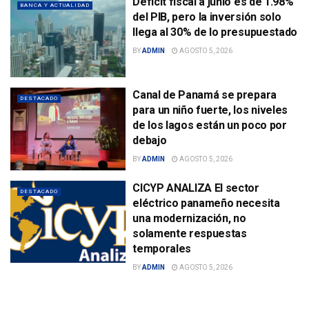
Déficit fiscal a junio es de 1.98%
BANCA Y ACTUALIDAD
del PIB, pero la inversión solo
llega al 30% de lo presupuestado
BY
ADMIN
AGOSTO 5, 2026
Canal de Panamá se prepara
DESTACADO
para un niño fuerte, los niveles
de los lagos están un poco por
debajo
BY
ADMIN
AGOSTO 5, 2026
CICYP ANALIZA El sector
DESTACADO
eléctrico panameño necesita
una modernización, no
solamente respuestas
temporales
BY
ADMIN
AGOSTO 5, 2026