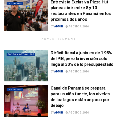
Entrevista Exclusiva Pizza Hut
DESTACADO
planea abrir entre 8 y 10
restaurantes en Panamá en los
próximos dos años
BY
ADMIN
AGOSTO 7, 2026
ADVERTISEMENT
Déficit fiscal a junio es de 1.98%
BANCA Y ACTUALIDAD
del PIB, pero la inversión solo
llega al 30% de lo presupuestado
BY
ADMIN
AGOSTO 5, 2026
Canal de Panamá se prepara
DESTACADO
para un niño fuerte, los niveles
de los lagos están un poco por
debajo
BY
ADMIN
AGOSTO 5, 2026